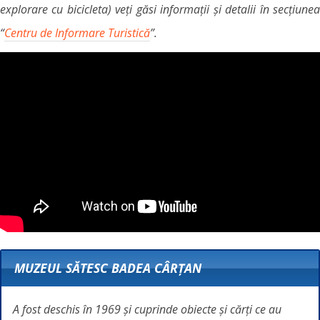
explorare cu bicicleta) veți găsi informații și detalii în secțiunea
“
Centru de Informare Turistică
”.
MUZEUL SĂTESC BADEA CÂRŢAN
A fost deschis în 1969 și cuprinde obiecte și cărți ce au