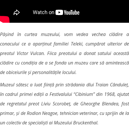
Pășind în curtea muzeului, vom vedea vechea clădire a
conacului ce a aparținut familiei Teleki, cumpărat ulterior de
preotul Victor Vulcan. Fiica preotului a donat satului această
clădire cu condiția de a se fonda un muzeu care să amintească
de obiceiurile și personalitățile locului.
Muzeul sătesc a luat ființă prin strădania dlui Traian Cânduleț,
în cadrul primei ediții a Festivalului “Cibinium” din 1968, ajutat
de regretatul preot Liviu Scorobeț, de Gheorghe Blendea, fost
primar, și de Rodion Neagoe, tehnician veterinar, cu sprijin de la
un colectiv de specialiști ai Muzeului Bruckenthal.