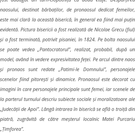
naosului, destinat bărbaților, de pronaosul dedicat femeilor,
este mai clară la această biserică, în general ea fiind mai puțin
evidentă. Pictura bisericii a fost realizată de Nicolae Grecu (fiul)
și a fost terminată, potrivit pisaniei, în 1824. Pe bolta naosului
se poate vedea „Pantocratorul”, realizat, probabil, după un
model, având în vedere expresivitatea feței. Pe arcul dintre naos
și pronaos sunt redate „Patimi-le Domnului”, personajele
scenelor fiind pitorești și dinamice. Pronaosul este decorat cu
imagini în care personajele principale sunt femei, iar scenele de
la parterul turnului descriu subiecte sociale și moralizatoare ale
„Judecății de Apoi”. Lângă intrarea în biserică se află o troiță din
piatră, zugrăvită de către meșterul localnic Matei Purcariu
„Țimforea”.