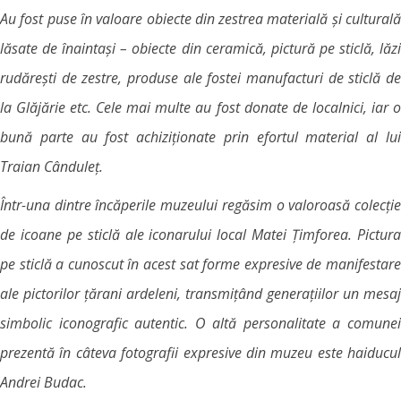
Au fost puse în valoare obiecte din zestrea materială și culturală
lăsate de înaintași – obiecte din ceramică, pictură pe sticlă, lăzi
rudărești de zestre, produse ale fostei manufacturi de sticlă de
la Glăjărie etc. Cele mai multe au fost donate de localnici, iar o
bună parte au fost achiziționate prin efortul material al lui
Traian Cânduleț.
Într-una dintre încăperile muzeului regăsim o valoroasă colecție
de icoane pe sticlă ale iconarului local Matei Țimforea. Pictura
pe sticlă a cunoscut în acest sat forme expresive de manifestare
ale pictorilor țărani ardeleni, transmițând generațiilor un mesaj
simbolic iconografic autentic. O altă personalitate a comunei
prezentă în câteva fotografii expresive din muzeu este haiducul
Andrei Budac.