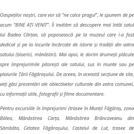
Oaspeților noștri, care vor să “ne calce pragul”, le spunem de pe
acum “BINE AȚI VENIT”. Îi invităm să descopere mai întâi satul
lui Badea Cârțan, să poposească pe la muzeul care i-a fost
dedicat și pe la locurile încărcate de istorie și tradiții din vatra
satului (biserici, mănăstiri). Mai apoi, le dorim drumeții plăcute
spre împrejurimile pitorești ale satului, sus în munte sau pe
plaiurile Țării Făgărașului. De aceea, în această secțiune de site,
veți găsi prezentări ale obiectivelor culturale din vatra comunei,
cu informații utile, fotografii și filme documentare.
Pentru excursiile în împrejurimi (trasee în Munții Făgăraș, zona
Bâlea, Mănăstirea Carța, Mănăstirea Brâncoveanu din
Sâmbăta, Cetatea Făgărașului, Castelul de Lut, trasee de