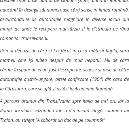
crestele muntoase numai de ciobani știute, până în România,
aducând în desagii săi numeroase cărți scrise în limba română,
ascunzându-le de autoritățile maghiare în diverse locuri din
munți, de unde le recupera mai târziu și le distribuia pe rând
românilor transilvăneni.
Primul depozit de cărți și l-a făcut în casa mătușii Rafila, sora
mamei, care își iubea nespus de mult nepotul. Mii de cărți
cărate în spate de el au fost descoperite, scoase și arse de către
autoritățile austro-ungare, altele confiscate (1904) din casa de
la Cârțișoara, care se află și astăzi la Academia Română.
A parcurs drumul din Transilvania spre Italia de trei ori, iar la
Roma, localnicii văzându-l într-o dimineață lângă columna lui
Traian, au strigat “A coborât un dac de pe columnă!”