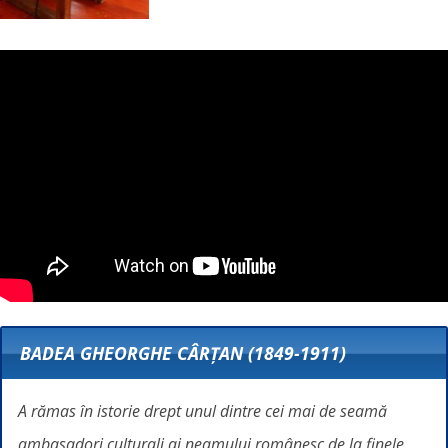
BADEA GHEORGHE CÂRȚAN (1849-1911)
A rămas în istorie drept unul dintre cei mai de seamă
ambasadori culturali ai neamului românesc de la finele