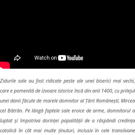
Zidurile sale au fost ridicate peste ale unei biserici mai vechi,
care e pomenită de izvoare istorice încă din anii 1400, cu prilejul
unei danii făcute de marele domnitor al Țării Românești, Mircea
cel Bătrân. Pe lângă faptele sale eroice de arme, domnitorul a
luptat și împotriva dorinței papalității de a răspândi credința
catolică în cât mai multe ținuturi, inclusiv în cele transilvane