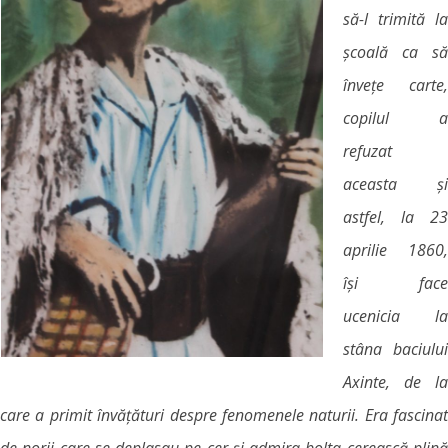
să-l trimită la
școală ca să
învețe carte,
copilul a
refuzat
aceasta și
astfel, la 23
aprilie 1860,
își face
ucenicia la
stâna baciului
Axinte, de la
care a primit învățături despre fenomenele naturii. Era fascinat
de norii care se deplasau pe cer și admira bolta cerească plină