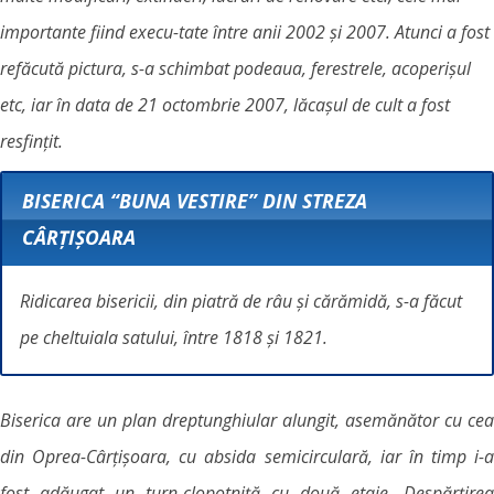
importante fiind execu-tate între anii 2002 şi 2007. Atunci a fost
refăcută pictura, s-a schimbat podeaua, ferestrele, acoperişul
etc, iar în data de 21 octombrie 2007, lăcaşul de cult a fost
resfinţit.
BISERICA “BUNA VESTIRE” DIN STREZA
CÂRȚIȘOARA
Ridicarea bisericii, din piatră de râu și cărămidă, s-a făcut
pe cheltuiala satului, între 1818 și 1821.
Biserica are un plan dreptunghiular alungit, asemănător cu cea
din Oprea-Cârţişoara, cu absida semicirculară, iar în timp i-a
fost adăugat un turn-clopotniță cu două etaje. Despărțirea