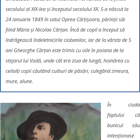
secolului al XIX-lea și începutul secolului XX. S-a născut la
24 ianuarie 1849 în satul Oprea Cârțișoara, părinții săi
fiind Măria și Nicolae Cârțan. Încă de copil a început să
îndrăgească îndeletnicirile ciobanilor, iar de la vârsta de 5
ani Gheorghe Cârțan este trimis cu oile în poiana de la
stejarul lui Vodă, unde cât era ziua de lungă, hoinărea cu
ceilalți copii căutând cuiburi de păsări, culegând zmeura,
mure, alune.
În ciuda
faptului că
bunicul său
intenționase