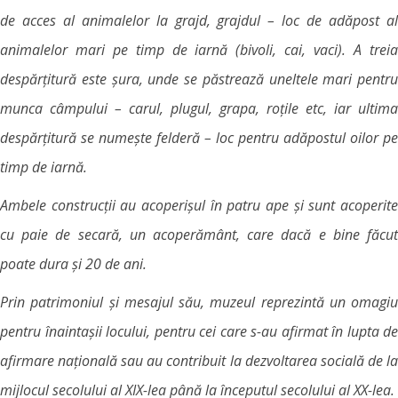
de acces al animalelor la grajd, grajdul – loc de adăpost al
animalelor mari pe timp de iarnă (bivoli, cai, vaci). A treia
despărțitură este șura, unde se păstrează uneltele mari pentru
munca câmpului – carul, plugul, grapa, roțile etc, iar ultima
despărțitură se numește felderă – loc pentru adăpostul oilor pe
timp de iarnă.
Ambele construcții au acoperișul în patru ape și sunt acoperite
cu paie de secară, un acoperământ, care dacă e bine făcut
poate dura și 20 de ani.
Prin patrimoniul și mesajul său, muzeul reprezintă un omagiu
pentru înaintașii locului, pentru cei care s-au afirmat în lupta de
afirmare națională sau au contribuit la dezvoltarea socială de la
mijlocul secolului al XIX-lea până la începutul secolului al XX-lea.