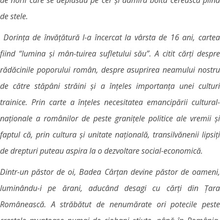
de stele.
Dorința de învățătură l-a încercat la vârsta de 16 ani, cartea
fiind “lumina și mân-tuirea sufletului său”. A citit cărți despre
rădăcinile poporului român, despre asuprirea neamului nostru
de către stăpâni străini și a înțeles importanța unei culturi
trainice. Prin carte a înțeles necesitatea emancipării cultural-
naționale a românilor de peste granițele politice ale vremii și
faptul că, prin cultura și unitate națională, transilvănenii lipsiți
de drepturi puteau aspira la o dezvoltare social-economică.
Dintr-un păstor de oi, Badea Cârțan devine păstor de oameni,
luminându-i pe ărani, aducând desagi cu cărți din Țara
Românească. A străbătut de nenumărate ori potecile peste