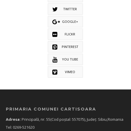
TWITTER
GOOGLE+
FLICKR
PINTEREST
YOU TUBE
VIMEO
PRIMARIA COMUNEI CARTISOARA
Adresa:
Principală, nr. 55(Cod poștal: 557075), Județ: Sibiu,Romania
Tel: 0269-521620