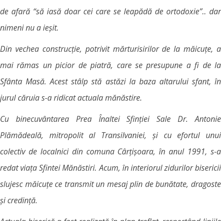
de afară “să iasă doar cei care se leapădă de ortodoxie”.. dar
nimeni nu a ieșit.
Din vechea construcție, potrivit mărturisirilor de la măicuțe, a
mai rămas un picior de piatră, care se presupune a fi de la
Sfânta Masă. Acest stâlp stă astăzi la baza altarului sfant, în
jurul căruia s-a ridicat actuala mănăstire.
Cu binecuvântarea Prea Înaltei Sfinției Sale Dr. Antonie
Plămădeală, mitropolit al Transilvaniei, și cu efortul unui
colectiv de localnici din comuna Cârțișoara, în anul 1991, s-a
redat viața Sfintei Mănăstiri. Acum, în interiorul zidurilor bisericii
slujesc măicuțe ce transmit un mesaj plin de bunătate, dragoste
și credință.