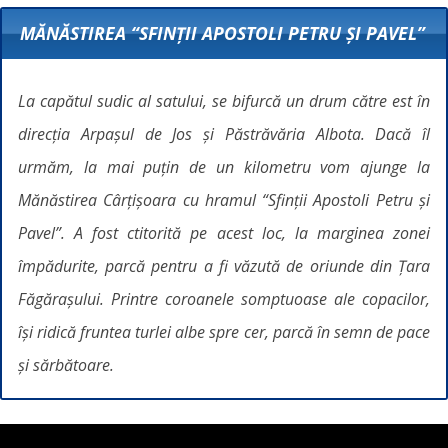
MĂNĂSTIREA “SFINȚII APOSTOLI PETRU ȘI PAVEL”
La capătul sudic al satului, se bifurcă un drum către est în
direcția Arpașul de Jos și Păstrăvăria Albota. Dacă îl
urmăm, la mai puțin de un kilometru vom ajunge la
Mănăstirea Cârțișoara cu hramul “Sfinții Apostoli Petru și
Pavel”. A fost ctitorită pe acest loc, la marginea zonei
împădurite, parcă pentru a fi văzută de oriunde din Țara
Făgărașului. Printre coroanele somptuoase ale copacilor,
își ridică fruntea turlei albe spre cer, parcă în semn de pace
și sărbătoare.