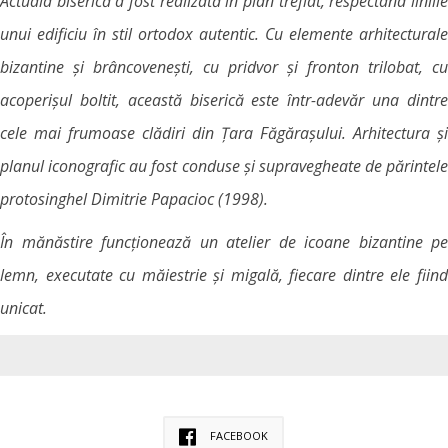
Actuala biserică a fost realizată în plan treflat, respectând liniile
unui edificiu în stil ortodox autentic. Cu elemente arhitecturale
bizantine și brâncovenești, cu pridvor și fronton trilobat, cu
acoperișul boltit, această biserică este într-adevăr una dintre
cele mai frumoase clădiri din Țara Făgărașului. Arhitectura și
planul iconografic au fost conduse și supravegheate de părintele
protosinghel Dimitrie Papacioc (1998).
În mănăstire funcționează un atelier de icoane bizantine pe
lemn, executate cu măiestrie și migală, fiecare dintre ele fiind
unicat.
FACEBOOK