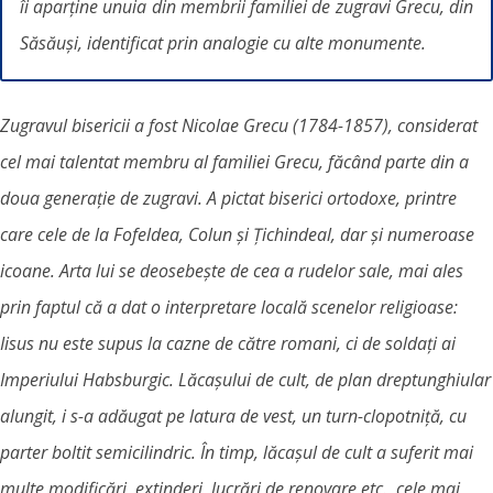
îi aparține unuia din membrii familiei de zugravi Grecu, din
Săsăuși, identificat prin analogie cu alte monumente.
Zugravul bisericii a fost Nicolae Grecu (1784-1857), considerat
cel mai talentat membru al familiei Grecu, făcând parte din a
doua generație de zugravi. A pictat biserici ortodoxe, printre
care cele de la Fofeldea, Colun și Țichindeal, dar și numeroase
icoane. Arta lui se deosebește de cea a rudelor sale, mai ales
prin faptul că a dat o interpretare locală scenelor religioase:
Iisus nu este supus la cazne de către romani, ci de soldați ai
Imperiului Habsburgic. Lăcașului de cult, de plan dreptunghiular
alungit, i s-a adăugat pe latura de vest, un turn-clopotniță, cu
parter boltit semicilindric. În timp, lăcaşul de cult a suferit mai
multe modificări, extinderi, lucrări de renovare etc., cele mai