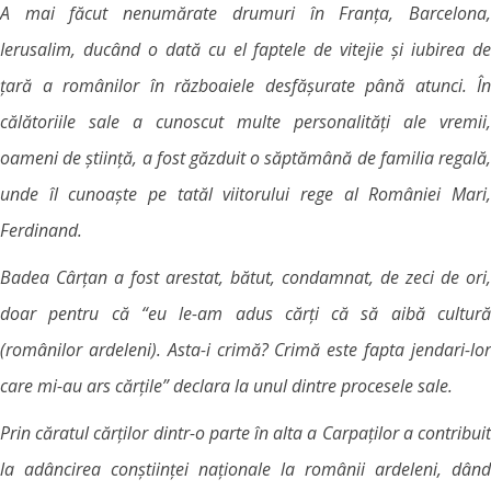
A mai făcut nenumărate drumuri în Franța, Barcelona,
Ierusalim, ducând o dată cu el faptele de vitejie și iubirea de
țară a românilor în războaiele desfășurate până atunci. În
călătoriile sale a cunoscut multe personalități ale vremii,
oameni de știință, a fost găzduit o săptămână de familia regală,
unde îl cunoaște pe tatăl viitorului rege al României Mari,
Ferdinand.
Badea Cârțan a fost arestat, bătut, condamnat, de zeci de ori,
doar pentru că “eu le-am adus cărți că să aibă cultură
(românilor ardeleni). Asta-i crimă? Crimă este fapta jendari-lor
care mi-au ars cărțile” declara la unul dintre procesele sale.
Prin căratul cărților dintr-o parte în alta a Carpaților a contribuit
la adâncirea conștiinței naționale la românii ardeleni, dând