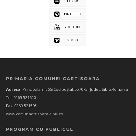
FLICKR
PINTEREST
YOU TUBE
VIMEO
PRIMARIA COMUNEI CARTISOARA
Adresa:
Principală, nr. 55(Cod poștal: 557075), Județ: Sibiu,Romania
Tel: 0269-521620
Fax: 0269-521505
www.comunacirtisoara-sibiu.ro
PROGRAM CU PUBLICUL