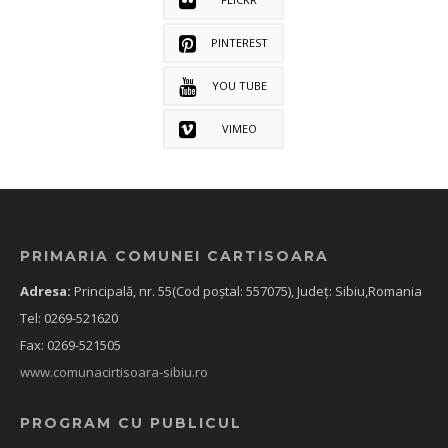
PINTEREST
YOU TUBE
VIMEO
PRIMARIA COMUNEI CARTISOARA
Adresa:
Principală, nr. 55(Cod poștal: 557075), Județ: Sibiu,Romania
Tel: 0269-521620
Fax: 0269-521505
www.comunacirtisoara-sibiu.ro
PROGRAM CU PUBLICUL