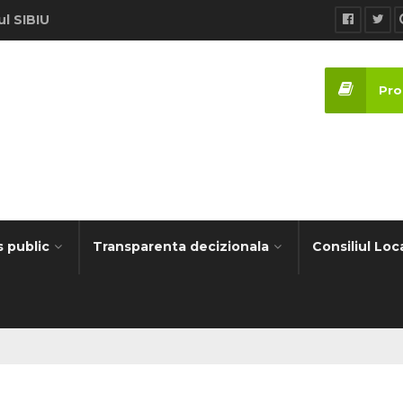
ul SIBIU
Proi
s public
Transparenta decizionala
Consiliul Loc