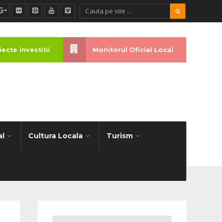
ecte investitii
Monitorul Oficial Local
al
Cultura Locala
Turism