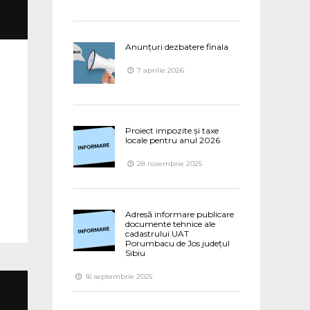
Anunțuri dezbatere finala
7 aprilie 2026
Proiect impozite și taxe
locale pentru anul 2026
28 noiembrie 2025
Adresă informare publicare
documente tehnice ale
cadastrului UAT
Porumbacu de Jos județul
Sibiu
16 septembrie 2025