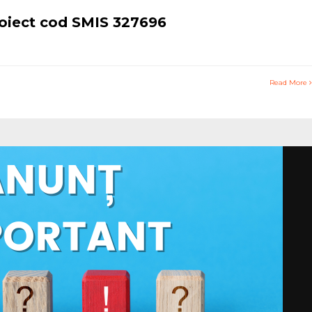
roiect cod SMIS 327696
Read More