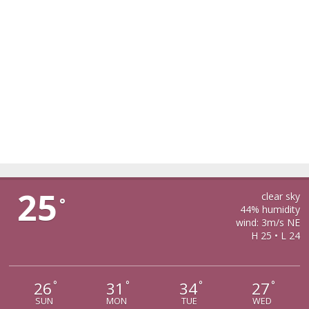
CIRTISOARA
25
clear sky
°
44% humidity
wind: 3m/s NE
H 25 • L 24
26
31
34
27
°
°
°
°
SUN
MON
TUE
WED