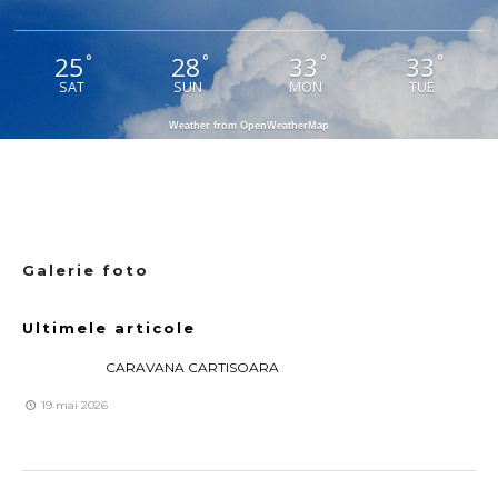
25
28
33
33
°
°
°
°
SAT
SUN
MON
TUE
Weather from OpenWeatherMap
Galerie foto
Ultimele articole
CARAVANA CARTISOARA
19 mai 2026