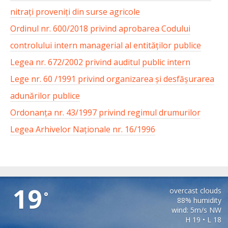
nitrați proveniți din surse agricole
Ordinul nr. 600/2018 privind aprobarea Codului
controlului intern managerial al entităților publice
Legea nr. 672/2002 privind auditul public intern
Lege nr. 60 /1991 privind organizarea şi desfăşurarea
adunărilor publice
Ordonanța nr. 43/1997 privind regimul drumurilor
Legea Arhivelor Naționale nr. 16/1996
CIRTISOARA
19
overcast clouds
°
88% humidity
wind: 5m/s NW
H 19 • L 18