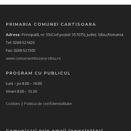
PRIMARIA COMUNEI CARTISOARA
Adresa:
Principală, nr. 55(Cod poștal: 557075), Județ: Sibiu,Romania
Tel: 0269-521620
Fax: 0269-521505
www.comunacirtisoara-sibiu.ro
PROGRAM CU PUBLICUL
Luni – joi 8.00 – 16:00
Vineri 8.00 – 13.30
Cookies
|
Politica de confidentialitate
Comunicari prin email (newsletter)