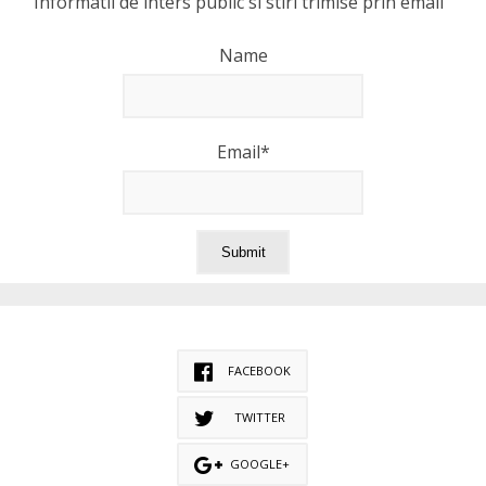
Informatii de inters public si stiri trimise prin email
Name
Email*
FACEBOOK
TWITTER
GOOGLE+