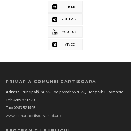
FLICKR
PINTEREST
YOU TUBE
VIMEO
PRIMARIA COMUNEI CARTISOARA
Adresa:
Principală, nr. 55(Cod poștal: 557075), Județ: Sibiu,Romania
Tel: 0269-521620
Fax: 0269-521505
www.comunacirtisoara-sibiu.ro
PROGRAM CU PUBLICUL