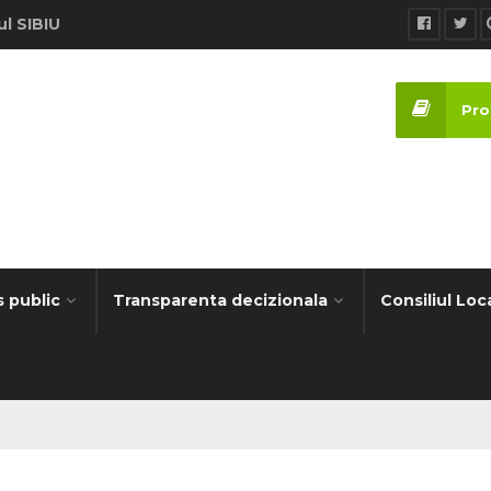
ul SIBIU
Proi
s public
Transparenta decizionala
Consiliul Loc