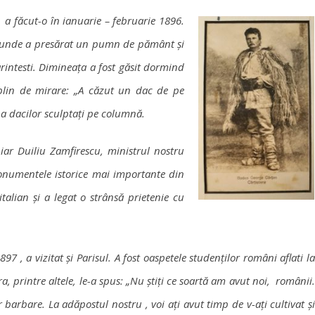
, a făcut-o în ianuarie – februarie 1896.
, unde a presărat un pumn de pământ și
arintesti. Dimineața a fost găsit dormind
plin de mirare: „A căzut un dac de pe
a dacilor sculptați pe columnă.
ar Duiliu Zamfirescu, ministrul nostru
monumentele istorice mai importante din
talian și a legat o strânsă prietenie cu
897 , a vizitat și Parisul. A fost oaspetele studenților români aflati l
ra, printre altele, le-a spus: „Nu știți ce soartă am avut noi, românii.
 barbare. La adăpostul nostru , voi ați avut timp de v-ați cultivat și