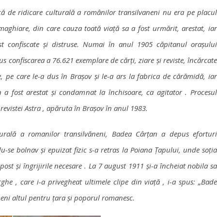
 de ridicare culturală a românilor transilvaneni nu era pe placul
 maghiare, din care cauza toată viață sa a fost urmărit, arestat, iar
ost confiscate și distruse. Numai în anul 1905 căpitanul orașului
s confiscarea a 76.621 exemplare de cărți, ziare și reviste, încărcate
, pe care le-a dus în Brașov și le-a ars la fabrica de cărămidă, iar
a fost arestat și condamnat la închisoare, ca agitator . Procesul
 revistei Astra , apăruta în Brașov în anul 1983.
turală a romanilor transilvăneni, Badea Cârțan a depus eforturi
se bolnav și epuizat fizic s-a retras la Poiana Țapului, unde soția
post și îngrijirile necesare . La 7 august 1911 și-a încheiat nobila sa
e , care i-a privegheat ultimele clipe din viață , i-a spus: „Bade
meni altul pentru țara și poporul romanesc.