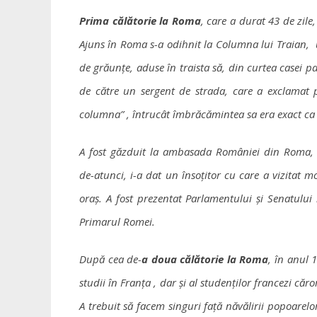
Prima călătorie la Roma
, care a durat 43 de zile
Ajuns în Roma s-a odihnit la Columna lui Traian
de grăunțe, aduse în traista să, din curtea casei p
de către un sergent de strada, care a exclamat 
columna” , întrucât îmbrăcămintea sa era exact ca 
A fost găzduit la ambasada României din Roma, i
de-atunci, i-a dat un însoțitor cu care a vizitat 
oraș. A fost prezentat Parlamentului și Senatului i
Primarul Romei.
După cea de-
a doua călătorie la Roma
, în anul 1
studii în Franța , dar și al studenților francezi căro
A trebuit să facem singuri față năvălirii popoarelor