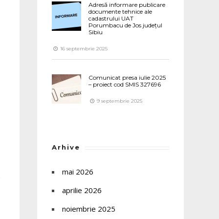
Adresă informare publicare
documente tehnice ale
cadastrului UAT
Porumbacu de Jos județul
Sibiu
16 septembrie 2025
Comunicat presa iulie 2025
– proiect cod SMIS 327696
9 septembrie 2025
Arhive
mai 2026
a
aprilie 2026
noiembrie 2025