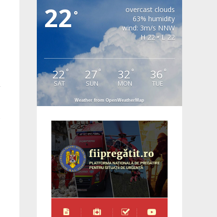
22
overcast clouds
°
63% humidity
wind: 3m/s NNW
H 22 • L 22
22
27
32
36
°
°
°
°
SAT
SUN
MON
TUE
Weather from OpenWeatherMap