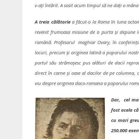
v-ați întărit. A sosit acum timpul să ne dați o mâna
A treia călătorie
a făcut-o la Roma în luna octomb
revenit frumoasa misiune de a purta și depune la
română. Profesorul maghiar Ovary, în conferința 
locuri, precum și originea latină a poporului nos
portul său strămoșesc pus alături de dacii repr
direct în carne și oase al dacilor de pe columna,
viu despre originea daco-romana a poporului româ
Dar, cel ma
fost acela că
cu mari greu
250.000 exem