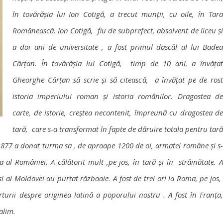
în tovărășia lui Ion Cotigă, a trecut munții, cu oile, în Tara
Românească. Ion Cotigă, fiu de subprefect, absolvent de liceu și
a doi ani de universitate , a fost primul dascăl al lui Badea
Cârțan. În tovărășia lui Cotigă, timp de 10 ani, a învățat
Gheorghe Cârțan să scrie și să citească, a învățat pe de rost
istoria imperiului roman și istoria românilor. Dragostea de
carte, de istorie, creștea necontenit, împreună cu dragostea de
tară, care s-a transformat în fapte de dăruire totala pentru tară
 1877 a donat turma sa , de aproape 1200 de oi, armatei române și s-
al României. A călătorit mult ,pe jos, în tară și în străinătate. A
și ai Moldovei au purtat războaie. A fost de trei ori la Roma, pe jos,
urii despre originea latină a poporului nostru . A fost în Franța,
alim.