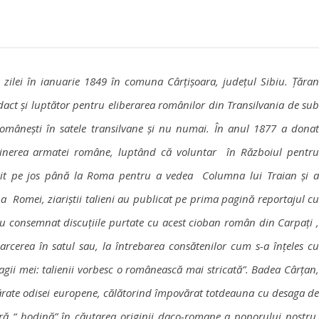
ilei în ianuarie 1849 în comuna Cârțișoara, județul Sibiu. Țăran
act și luptător pentru eliberarea românilor din Transilvania de sub
românești în satele transilvane și nu numai. În anul 1877 a donat
ținerea armatei române, luptând că voluntar în Războiul pentru
rit pe jos până la Roma pentru a vedea Columna lui Traian și a
 a Romei, ziariștii talieni au publicat pe prima pagină reportajul cu
au consemnat discuțiile purtate cu acest cioban român din Carpați ,
arcerea în satul sau, la întrebarea consătenilor cum s-a înțeles cu
ragii mei: talienii vorbesc o românească mai stricată”. Badea Cârțan,
rate odisei europene, călătorind împovărat totdeauna cu desaga de
 fară “ hodină” în căutarea originii daco-romane a poporului nostru.