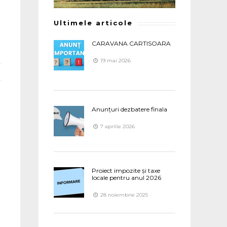
Ultimele articole
CARAVANA CARTISOARA
19 mai 2026
Anunțuri dezbatere finala
7 aprilie 2026
Proiect impozite și taxe
locale pentru anul 2026
28 noiembrie 2025