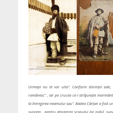
Urmașii nu te vor uita”. Conform dorinței sale,
românesc” , iar pe crucea ce-I străjuiește mormânt
la întregirea neamului sau”. Badea Cârțan a fost un 
suprem , pentru atingerea scopului lor nobil, supe