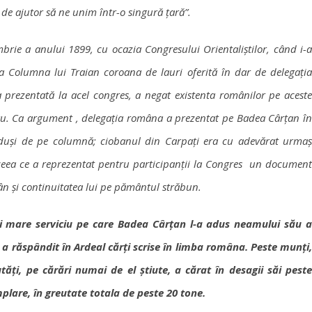
 de ajutor să ne unim într-o singură țară”.
rie a anului 1899, cu ocazia Congresului Orientaliștilor, când i-
 Columna lui Traian coroana de lauri oferită în dar de delegația
prezentată la acel congres, a negat existenta românilor pe aceste
tru. Ca argument , delegația româna a prezentat pe Badea Cârțan în
oduși de pe columnă; ciobanul din Carpați era cu adevărat urmaș
 ceea ce a reprezentat pentru participanții la Congres un document
n și continuitatea lui pe pământul străbun.
i mare serviciu pe care Badea Cârțan l-a adus neamului său a
 a răspândit în Ardeal cărți scrise în limba româna. Peste munți,
tăți, pe cărări numai de el știute, a cărat în desagii săi peste
plare, în greutate totala de peste 20 tone.