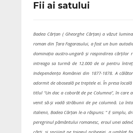
Fii ai satului
Badea Cârțan ( Gheorghe Cârțan) a văzut lumina z
roman din Țara Fagarasului, a fost un bun autodid
dominația austro-ungară și raspindirea cărților 
intreaga sa turmă de 12.000 de oi pentru între
Independența României din 1877-1878. A călăto
adormit de oboseală pe treptele ei. În presa locală
titlul “Un dac a coborât de pe Columna”, în care 
venit să-și vadă străbunii de pe columnă. La înto
italienii, Badea Cârțan le-a răspuns: “ E simplu, d
peregrinul pământului romanesc, eroul unei adevă
cărți, și sprijinit pe toiagul pribegiei, a umblat