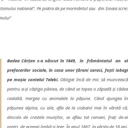
ntismului national”. Pe piatra de pe mormântul sau din Sinaia scrie:
mului”
Badea Cârțan s-a născut în 1849, în frământatul an al
prefacerilor sociale, în casa unor țărani saraci, foști iobagi
pe moșia contelui Teleki.
Obligat încă de mic să muncească
pentru a-și căștiga pâinea, de când se topea o zăpadă și cădea
cealaltă, mergea cu animalele la pășune. Când ajungea în
pășunea alpina, cu oile, afla de la ciobanii mai în vârstă că,
dincolo de crestele munților, se aflau tot romani, frați de-ai
noștri, de aceeași limbă și lege. În anul 1867, la vârsta de 18 ani,