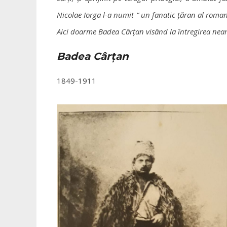
Nicolae Iorga l-a numit “ un fanatic țăran al roma
Aici doarme Badea Cârțan visând la întregirea nea
Badea Cârțan
1849-1911