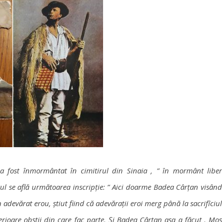
 a fost înmormântat în cimitirul din Sinaia , ” în mormânt liber
ul se află următoarea inscripție: ” Aici doarme Badea Cârțan visând
adevărat erou, știut fiind că adevărații eroi merg până la sacrifîciul
rioare obștii din care fac parte. Și Badea Cârțan așa a făcut . Moș