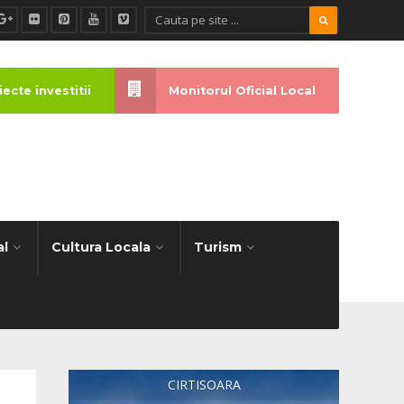
ecte investitii
Monitorul Oficial Local
al
Cultura Locala
Turism
CIRTISOARA