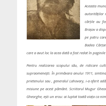
Aceasta muncă
autorităților
cărțile au f
Brașov a dispu
pe patru care
Badea Cârțan 
care a avut loc la acea dată a fost redat în paginile
Pentru realizarea scopului său, de ridicare cul
supraomenești. În primăvara anului 1911, simtindu-
prietenului sau , generalul Lahovary, i-a oferit adă
misiune pe acest pământ. Scriitorul Mugur Gheorgh
Gheorghe, ești un erou: ai luptat toată viața ca ni