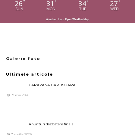
26
31
34
27
°
°
°
°
SUN
MON
TUE
WED
Weather from OpenWeatherMap
Galerie foto
Ultimele articole
CARAVANA CARTISOARA
19 mai 2026
Anunțuri dezbatere finala
7 aprilie 2026