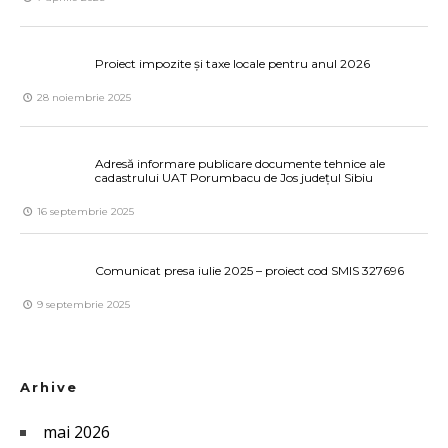
Proiect impozite și taxe locale pentru anul 2026
28 noiembrie 2025
Adresă informare publicare documente tehnice ale
cadastrului UAT Porumbacu de Jos județul Sibiu
16 septembrie 2025
Comunicat presa iulie 2025 – proiect cod SMIS 327696
9 septembrie 2025
Arhive
mai 2026