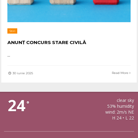
Stiri
ANUNȚ CONCURS STARE CIVILĂ
...
Read More
30 iunie 2025
CIRTISOARA
24
clear sky
°
53% humidity
wind: 2m/s NE
H 24 • L 22