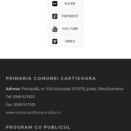
FLICKR
PINTEREST
YOU TUBE
VIMEO
PRIMARIA COMUNEI CARTISOARA
Adresa:
Principală, nr. 55(Cod poștal: 557075), Județ: Sibiu,Romania
Tel: 0269-521620
Fax: 0269-521505
www.comunacirtisoara-sibiu.ro
PROGRAM CU PUBLICUL