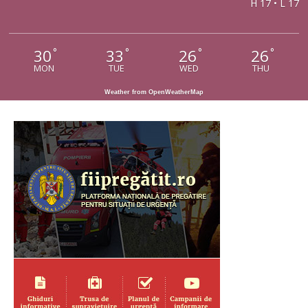
H 17 • L 17
30
33
26
26
°
°
°
°
MON
TUE
WED
THU
Weather from OpenWeatherMap