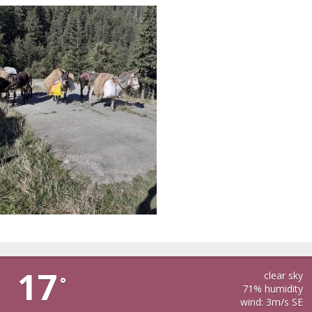
CIRTISOARA
17
clear sky
°
71% humidity
wind: 3m/s SE